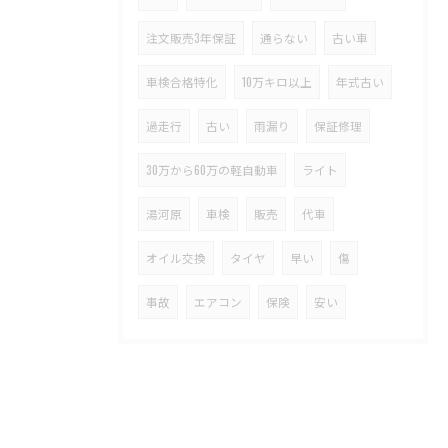
注文販売3年保証
通らない
古い車
車検合格特化
10万キロ以上
年式古い
過走行
古い
雨漏り
保証修理
30万から60万の軽自動車
ライト
湯河原
車検
販売
代車
オイル交換
タイヤ
早い
傷
事故
エアコン
保険
安い