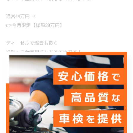
通常44万円 →
👉今月限定【総額39万円】
ディーゼルで燃費も良く
通勤・お仕事用にもおすすめです！
下取り・代車相談OK
注文販売もやってます！
気になる方はDMください📩
--------------------------------------------------------------------
--