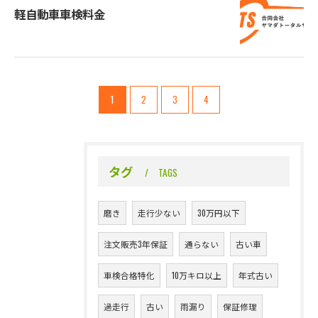
軽自動車車検料金
お問い合わせはこちら
1
2
3
4
タグ
TAGS
磨き
走行少ない
30万円以下
注文販売3年保証
通らない
古い車
車検合格特化
10万キロ以上
年式古い
過走行
古い
雨漏り
保証修理