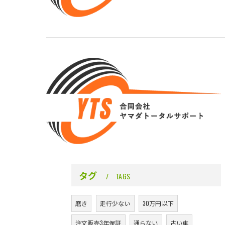
タグ
TAGS
磨き
走行少ない
30万円以下
注文販売3年保証
通らない
古い車