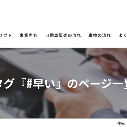
セプト
事業内容
自動車販売の流れ
車検の流れ
よ
タグ『#早い』のページ一
神奈