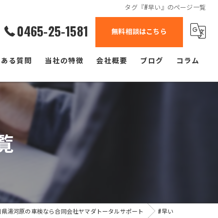
タグ『#早い』のページ一覧
0465-25-1581
無料相談はこちら
くある質問
当社の特徴
会社概要
ブログ
コラム
自動車
軽自動車
覧
中古車
修理
塗装
川県湯河原の車検なら合同会社ヤマダトータルサポート
#早い