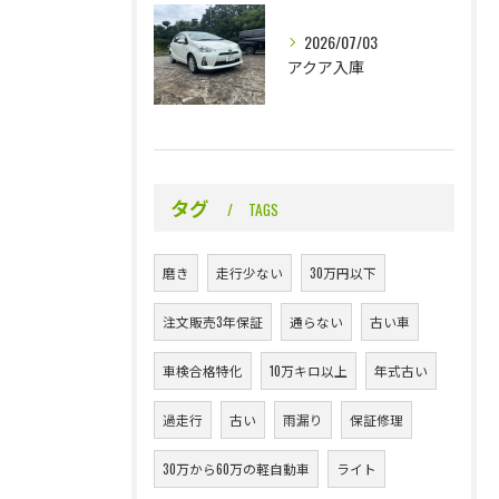
2026/07/03
アクア入庫
タグ
TAGS
磨き
走行少ない
30万円以下
注文販売3年保証
通らない
古い車
車検合格特化
10万キロ以上
年式古い
過走行
古い
雨漏り
保証修理
30万から60万の軽自動車
ライト