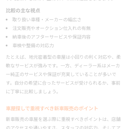
車屋と新車販売のアフターサポート活用法
比較の主な視点
長く安心できる車屋との付き合い方
取り扱い車種・メーカーの幅広さ
新車販売を通じて信頼できる車屋と関わる
注文販売やオークション仕入れの有無
コツ
納車後のアフターサービスや保証内容
車検や整備の対応力
長く付き合える車屋の新車販売の魅力とは
新車販売をきっかけにした車屋との信頼構
たとえば、地元密着型の車屋は小回りの利く対応や、柔
築法
軟なサービスが強みです。一方、ディーラー系はメーカ
ー純正のサービスや保証が充実していることが多いで
車屋選びで安心できる新車販売のポイント
す。自分の希望に合ったサービスが受けられるか、事前
新車販売後も頼れる車屋との関係の築き方
に丁寧に比較しましょう。
車屋探しで重視すべき新車販売のポイント
新車販売の車屋を選ぶ際に重視すべきポイントは、店舗
のアクセスや通いやすさ、スタッフの対応力、そしてア