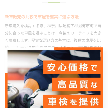
新車販売の比較で車屋を堅実に選ぶ方法
新車購入を検討する際、神奈川県足柄下郡湯河原町で自
分に合った車屋を選ぶことは、今後のカーライフを大き
く左右します。堅実な選び方の基本は、複数の車屋を比
較し、サービス内容やアフターサポート、立地条件など
総合的に判断することです。特に新車販売では、ディー
ラー系・地元密着型・整備工場併設など店舗ごとに特徴
が異なるため、事前の情報収集が重要です。
比較の際は、店舗の公式サイトや口コミ情報、実際に訪
問してのヒアリングなどを組み合わせて行うのが効果的
です。例えば、希望車種の在庫状況や、納車までの流
れ、アフターサービスの充実度などを具体的に質問して
みると、車屋ごとの違いが明確になります。失敗しない