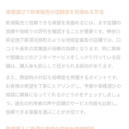
準
車屋選びで新車販売の信頼度を見極める方法
車屋選びで重視したい新車販売の対応力
新車販売で信頼できる車屋を見極めるには、まず店舗の
理想の新車販売を叶える車屋の見極め方
実績や地域での評判を確認することが重要です。神奈川
車屋で納得できる新車販売の選び方を紹介
県足柄下郡湯河原町のような地域密着型の店舗では、口
新車販売の車屋選びに迷わない判断ポイン
コミや長年の営業歴が信頼の指標となります。特に車検
ト
や整備などのアフターサービスをしっかり行っている店
堅実に新車販売を比較検討する秘訣
舗は、購入後も安心して任せられる傾向があります。
新車販売の比較で車屋を堅実に選ぶ方法
また、商談時の対応も信頼度を把握するポイントです。
車屋ごとの新車販売サービスを丁寧に検討
お客様の希望を丁寧にヒアリングし、予算や車種選びの
相談に親身になってくれるかどうかをチェックしましょ
納得の新車販売を実現する車屋比較のポイ
う。過去の利用者の声や店舗のサービス内容も比較し、
ント
信頼できる車屋を選ぶことが大切です。
車屋選びで失敗しない新車販売の見極め
堅実な車屋選びと新車販売の評価方法
新車購入に最適な車屋の特徴を徹底解説