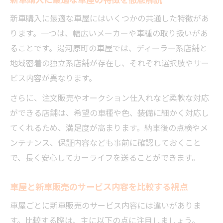
車屋選びに迷った時の効率的な進め方
新車購入に最適な車屋にはいくつかの共通した特徴があ
新車販売で迷った時の車屋選びの手順
ります。一つは、幅広いメーカーや車種の取り扱いがあ
車屋比較で効率良く新車販売を探すコツ
ることです。湯河原町の車屋では、ディーラー系店舗と
迷った時に役立つ車屋選びの新車販売チェ
地域密着の独立系店舗が存在し、それぞれ選択肢やサー
ック
ビス内容が異なります。
新車販売を効率的に比較する車屋の選択術
さらに、注文販売やオークション仕入れなど柔軟な対応
車屋と新車販売の迷いを解消する進め方
ができる店舗は、希望の車種や色、装備に細かく対応し
アフターサービス重視の新車購入ガイド
てくれるため、満足度が高まります。納車後の点検やメ
車屋選びで新車販売後のサポートを重視す
ンテナンス、保証内容なども事前に確認しておくこと
る理由
で、長く安心してカーライフを送ることができます。
新車販売の後も安心できる車屋のポイント
車屋と新車販売のサービス内容を比較する視点
車屋のアフターサービスが新車販売に不可
欠な訳
車屋ごとに新車販売のサービス内容には違いがありま
す。比較する際は、主に以下の点に注目しましょう。
新車販売後のケアが充実した車屋の特徴