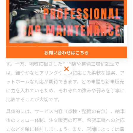
ためにも、複数の店舗の対応を体験し、納得できるまで
比較検討しましょう。
車屋ごとの新車販売サービスを丁寧に検討
湯河原町の車屋では、ディーラー型店舗はメーカー保証
お問い合わせはこちら
や最新モデルの展示、手厚いアフターサービスが特徴で
す。一方、地域に根ざした販売店や整備工場併設型で
お問い合わせはこちら
は、細やかなヒアリングや予算に応じた柔軟な提案、ア
ットホームな対応が期待できます。どの車屋も新車販売
に力を入れているため、それぞれの強みや弱みを丁寧に
比較することが大切です。
具体的には、サービス内容（点検・整備の有無）、納車
後のフォロー体制、注文販売の可否、希望車種への対応
力などを軸に検討しましょう。また、店舗によっては購