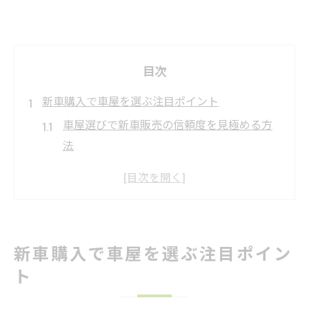
目次
新車購入で車屋を選ぶ注目ポイント
車屋選びで新車販売の信頼度を見極める方
法
新車購入に最適な車屋の特徴を徹底解説
車屋と新車販売のサービス内容を比較する
視点
車屋探しで重視すべき新車販売のポイント
新車購入で車屋を選ぶ注目ポイン
新車販売を成功させる車屋選びのコツとは
ト
自分に合う車屋が見つかる選び方とは
新車販売で自分に合う車屋を選ぶための基