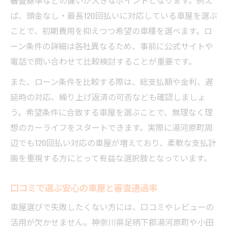
車屋の自社ローンで月々の負担を軽減
ば、頭金なし・最長120回払いに対応している車屋を選ぶ
頭金なしローンが利用できる車屋選び
ことで、初期費用を抑えつつ希望の車種を選べます。ロ
車屋で総額を抑える返済計画の立て方
ーン条件の詳細は各社異なるため、事前に公式サイトや
車屋の審査基準と通過のコツを紹介
電話で問い合わせて比較検討することが重要です。
口コミから学ぶ賢い車屋活用事例集
また、ローン条件を比較する際は、総支払額や金利、遅
ローン120回支払いのポイント解説
延時の対応、繰り上げ返済の可否なども確認しましょ
う。希望条件に合致する車屋を選ぶことで、無理なく理
車屋で120回ローン選択の注意点解説
想のカーライフをスタートできます。実際に湯河原町周
信用回復ローンと自社ローンの違い
辺でも120回払い対応の車屋が増えており、柔軟な支払計
車屋のローン総額と月々負担の違い
画を重視する方にとって有益な選択肢となっています。
審査通過率の高い車屋の見分け方
口コミ活用で安心できる車屋選択法
口コミで選ぶ安心の車屋と審査通過率
車屋選びに失敗しない秘訣を公開
車屋選びで失敗したくない方には、口コミやレビューの
口コミで見抜く信頼できる車屋の特徴
活用が欠かせません。神奈川県足柄下郡湯河原町や小田