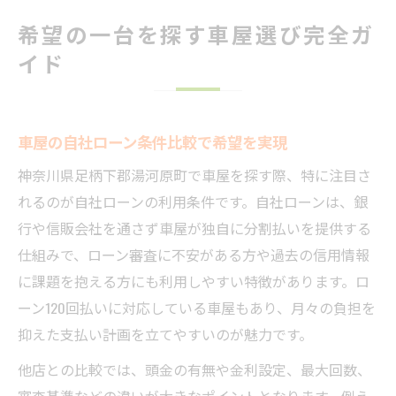
ローン120回払い対応の車屋活用術
希望の一台を探す車屋選び完全ガ
車屋で120回払いを上手に活用する方法
イド
自社ローン120回対応の車屋の探し方
車屋のローン別月々負担と総額比較術
口コミ活用で車屋の対応力を見極める
車屋の自社ローン条件比較で希望を実現
審査が不安でも頼れる車屋の選定基準
神奈川県足柄下郡湯河原町で車屋を探す際、特に注目さ
神奈川県足柄下郡で安心車屋探し方
れるのが自社ローンの利用条件です。自社ローンは、銀
行や信販会社を通さず車屋が独自に分割払いを提供する
車屋の自社ローンと全国対応条件確認
仕組みで、ローン審査に不安がある方や過去の信用情報
地元で信頼できる車屋の選び方ポイント
に課題を抱える方にも利用しやすい特徴があります。ロ
口コミ評判で探す安心の車屋利用法
ーン120回払いに対応している車屋もあり、月々の負担を
在庫豊富な車屋で希望車種を見つける
抑えた支払い計画を立てやすいのが魅力です。
審査通過しやすい車屋の特徴を解説
他店との比較では、頭金の有無や金利設定、最大回数、
月々負担を抑える賢い車屋活用方法
審査基準などの違いが大きなポイントとなります。例え