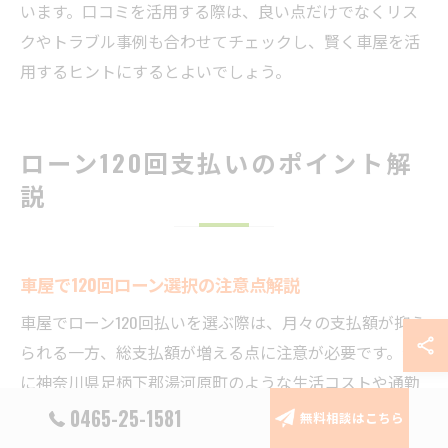
います。口コミを活用する際は、良い点だけでなくリス
クやトラブル事例も合わせてチェックし、賢く車屋を活
用するヒントにするとよいでしょう。
ローン120回支払いのポイント解
説
車屋で120回ローン選択の注意点解説
車屋でローン120回払いを選ぶ際は、月々の支払額が抑え
られる一方、総支払額が増える点に注意が必要です。特
に神奈川県足柄下郡湯河原町のような生活コストや通勤
事情を考慮した場合、長期ローンは家計の安定に寄与し
0465-25-1581
無料相談はこちら
ますが、完済までの期間が長いためライフスタイルの変