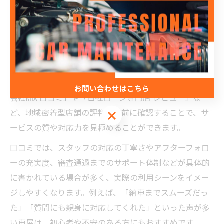
件を整理し、無理のない支払い計画を立てることが大切
です。
口コミ活用で車屋の対応力を見極める
車屋選びで失敗しないためには、実際に利用した方の口
コミやレビューを活用することが有効です。特に「合同
お問い合わせはこちら
会社MiX 口コミ」や「自社ローン専門店 レビュー」な
ど、地域密着型店舗の評判を事前に確認することで、サ
お問い合わせはこちら
ービスの質や対応力を見極めることができます。
口コミでは、スタッフの対応の丁寧さやアフターフォロ
ーの充実度、審査通過までのサポート体制などが具体的
に書かれている場合が多く、実際の利用シーンをイメー
ジしやすくなります。例えば、「納車までスムーズだっ
た」「質問にも親身に対応してくれた」といった声が多
い車屋は、初心者や不安のある方にもおすすめです。