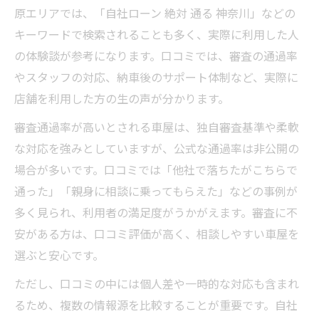
車屋の自社ローン審査通過率を比較
原エリアでは、「自社ローン 絶対 通る 神奈川」などの
頭金なしで車屋を活用する成功法則
キーワードで検索されることも多く、実際に利用した人
の体験談が参考になります。口コミでは、審査の通過率
希望条件に合う車屋の探し方を解説
やスタッフの対応、納車後のサポート体制など、実際に
在庫確認と審査で失敗しない車屋選び
店舗を利用した方の生の声が分かります。
審査通過率が高いとされる車屋は、独自審査基準や柔軟
な対応を強みとしていますが、公式な通過率は非公開の
場合が多いです。口コミでは「他社で落ちたがこちらで
通った」「親身に相談に乗ってもらえた」などの事例が
多く見られ、利用者の満足度がうかがえます。審査に不
安がある方は、口コミ評価が高く、相談しやすい車屋を
選ぶと安心です。
ただし、口コミの中には個人差や一時的な対応も含まれ
るため、複数の情報源を比較することが重要です。自社