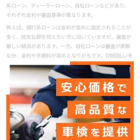
系ローン、ディーラーローン、自社ローンなどがあり、
それぞれ金利や審査基準が異なります。
例えば、銀行系ローンは金利が低めに設定されることが
多く、総支払額を抑えたい方に向いていますが、審査が
厳しい傾向があります。一方、自社ローンは審査が柔軟
な分、金利や手数料が高めとなりがちです。120回払いを
選択する場合、月々の負担は抑えられるものの、支払期
間が長いため総額が増えるリスクがある点に注意が必要
です。
実際の比較方法としては、各ローンのシミュレーション
を行い、金利や手数料、総支払額を一覧化してみましょ
う。車屋によっては無料で見積もりやシミュレーション
を提供しているので、複数のパターンで比較することを
おすすめします。特に初心者の方は、担当者と一緒に条