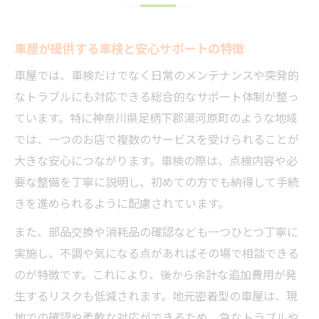
車屋で修理や鈑金までまとめて依頼可能
車屋で車検と同時に中古車の相談もOK
車屋が提供する車検と安心サポートの特徴
中古車の点検やアフターも車屋がサポート
車屋では、車検だけでなく日常のメンテナンスや突発的
車屋の鈑金技術で大切な車を長持ちさせる
なトラブルにも対応できる総合的なサポート体制が整っ
ています。特に神奈川県足柄下郡湯河原町のような地域
車検や鈑金の総合サポートを徹底解説
では、一つのお店で複数のサービスを受けられることが
車屋の車検サービスで安心を得る方法
大きな安心につながります。車検の際は、点検内容や必
鈑金や修理も車屋なら柔軟に対応可能
要な整備を丁寧に説明し、初めての方でも納得して手続
車屋で車検と保険手続きも一度に解決
きを進められるように配慮されています。
中古車の車検や鈑金は車屋が頼れる理由
また、部品交換や消耗品の確認なども一つひとつ丁寧に
車屋が提供する総合サポートの強みとは
実施し、不調や気になる点があればその場で相談できる
急なトラブルにも強い車屋の対応力
のが特徴です。これにより、後から余計な追加費用が発
車屋の修理対応で急な故障も安心解決
生するリスクも低減されます。地元密着型の車屋は、現
車検切れやトラブルも車屋がすぐ対応
地での確認や柔軟な対応ができるため、急なトラブルや