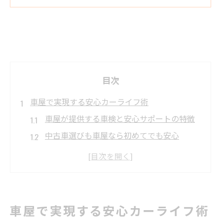
目次
車屋で実現する安心カーライフ術
車屋が提供する車検と安心サポートの特徴
中古車選びも車屋なら初めてでも安心
修理や鈑金も車屋で一括相談できる利点
損保保険の見直しを車屋で手軽に実施
生命保険も車屋で相談できる理由とは
中古車選びから修理まで任せる魅力
車屋で実現する安心カーライフ術
車屋が提案する中古車購入の安心ポイント