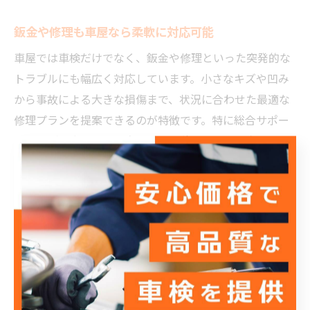
鈑金や修理も車屋なら柔軟に対応可能
車屋では車検だけでなく、鈑金や修理といった突発的な
トラブルにも幅広く対応しています。小さなキズや凹み
から事故による大きな損傷まで、状況に合わせた最適な
修理プランを提案できるのが特徴です。特に総合サポー
トを掲げる車屋では、点検から見積もり、修理完了まで
一貫してサポートを受けることができます。
修理内容や費用についても、事前に丁寧な説明が行われ
るため、予期せぬ追加費用に悩まされる心配が少なくな
ります。例えば「見積もりと実際の費用が違ったらどう
しよう」と不安な方でも、作業前に詳細な説明を受ける
ことで納得して依頼できるでしょう。また、修理後の保
証やアフターサービスも充実しているため、万が一再度