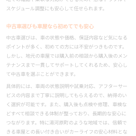
鈑金や損傷修理も車屋に任せるメリット
スケジュール調整にも安心して任せられます。
車屋で保険手続きもまとめてスムーズに
中古車選びも車屋なら初めてでも安心
中古車の不具合も車屋なら安心サポート
中古車選びは、車の状態や価格、保証内容など気になる
損保や生命保険相談ができる車屋活用法
ポイントが多く、初めての方には不安がつきものです。
車屋で損保保険の見直しを効率的に進める
しかし、地元の車屋では購入前の相談から購入後のメン
生命保険の選び方も車屋でサポート可能
テナンスまで一貫してサポートしてくれるため、安心し
車検や修理と一緒に保険相談できる車屋
て中古車を選ぶことができます。
中古車購入時も車屋で保険プランを相談
具体的には、車両の状態説明や試乗対応、アフターサー
鈑金時の保険手続きも車屋がしっかり対応
ビスの内容まで丁寧に説明してもらえるので、納得のい
総合力で選ぶ賢い車屋との付き合い方
く選択が可能です。また、購入後も点検や修理、車検な
車屋選びは総合サービスの質が決め手
どすべて相談できる体制が整っており、長期的な安心に
車検や保険も車屋でまとめて相談が便利
つながります。特に湯河原町のような地域では、信頼で
中古車選びから修理まで車屋に任せる安心
きる車屋との長い付き合いがカーライフの安心材料とな