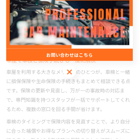
不具合が発生した場合でも安心です。
利用者の体験談として「小さなキズでもすぐ対応してく
れた」「修理後の仕上がりがとてもきれいだった」とい
う声もあり、日常的なメンテナンスから急なトラブル対
応まで、車屋の柔軟な対応力が評価されています。
お問い合わせはこちら
車屋で車検と保険手続きも一度に解決
お問い合わせはこちら
車屋を利用する大きなメリットのひとつが、車検と一緒
に損保保険や生命保険の手続きもまとめて相談できる点
です。保険の更新や見直し、万が一の事故時の対応ま
で、専門知識を持つスタッフが一括でサポートしてくれ
るため、複数の窓口を回る手間が省けます。
車検のタイミングで保険内容を見直すことで、より自分
に合った補償やお得なプランへの切り替えがスムーズに