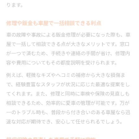
ります。
鈑金や保険対応も含めた車屋の魅力を解説
車屋の総合力で長く安心して任せられる理
修理や鈑金も車屋で一括相談できる利点
由
車の故障や事故による鈑金修理が必要になった際も、車
屋で一括して相談できる点が大きなメリットです。窓口
が一つで済むため、手続きや連絡の手間が省け、修理内
容や費用についてもその都度説明を受けられます。
例えば、軽微なキズやヘコミの補修から大きな損傷ま
で、経験豊富なスタッフが状況に応じた最適な提案をし
てくれます。また、修理と同時に車検や保険の見直しも
相談できるため、効率的に愛車の管理が可能です。万が
一のトラブル時も、普段から付き合いのある車屋なら迅
速な対応が期待でき、安心して任せられるでしょう。