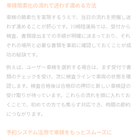
車検簡素化の流れで迷わず進める方法
ト
車検の簡素化を実現するうえで、当日の流れを把握し迷
混雑回避を意識した車検予約のコツ
わず進めることが肝心です。川崎陸運局では、受付から
実体験に学ぶ安心できる車検時短対策
検査、書類提出までの手順が明確に決まっており、それ
車検の実体験から学ぶ時短テクニック集
ぞれの場所と必要な書類を事前に確認しておくことが成
実際の車検で役立った効率化のアイデア
功の秘訣です。
トラブル回避に有効な車検準備の工夫
例えば、ユーザー車検を選択する場合は、まず受付で書
車検当日に慌てないための体験談を紹介
類のチェックを受け、次に検査ラインで車両の状態を確
失敗しない車検進行のための注意点まとめ
認します。検査合格後は合格印の押印と新しい車検証の
受け取りが待っています。これらの流れを頭に入れてお
くことで、初めての方でも焦らず対応でき、時間の節約
につながります。
予約システム活用で車検をもっとスムーズに