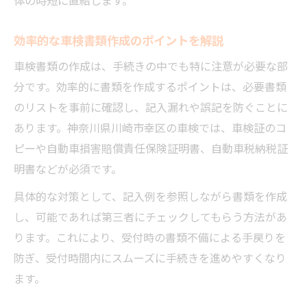
初めてでも安心できる車検チェックリスト
時間を有効活用できる車検簡素化のポイント
効率的な車検書類作成のポイントを解説
車検の時短を実現する簡素化ポイントまと
車検書類の作成は、手続きの中でも特に注意が必要な部
め
分です。効率的に書類を作成するポイントは、必要書類
効率重視の車検スケジュール作成法
のリストを事前に確認し、記入漏れや誤記を防ぐことに
車検書類作成を短時間で終えるコツ
あります。神奈川県川崎市幸区の車検では、車検証のコ
空き時間を活かした車検準備の進め方
ピーや自動車損害賠償責任保険証明書、自動車税納税証
当日トラブルを防ぐための車検対策術
明書などが必須です。
混雑時期を避けた賢い車検スケジューリング法
具体的な対策として、記入例を参照しながら書類を作成
混雑を避けて車検をスムーズに終わらせる
し、可能であれば第三者にチェックしてもらう方法があ
方法
ります。これにより、受付時の書類不備による手戻りを
空いている時期選びで車検の手間を軽減
防ぎ、受付時間内にスムーズに手続きを進めやすくなり
ます。
月末や年度末の車検混雑対策を徹底解説
車検スケジューリングで失敗しないポイン