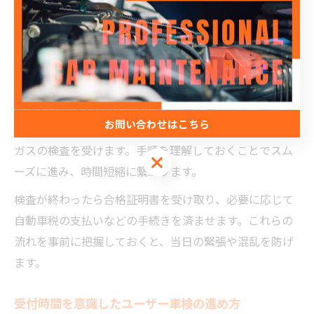
す。必須の持ち物は車検証、自賠責保険証明書、納税証
明書、印鑑、整備記録簿などです。これらが揃っていな
いと受付ができないため、事前にリストを作成して確認
しましょう。
受付では書類を提出し、検査の順番を待ちます。検査ラ
お問い合わせはこちら
インでは検査員の指示に従い、ライトやブレーキ、排気
ガスの検査を受けます。手順を理解しておくことでスム
お問い合わせはこちら
ーズに進み、時間短縮に繋がります。
検査が終わったら合格証明書を受け取り、必要に応じて
自動車税の支払いなどの手続きを済ませます。これらの
流れを事前に把握しておくと、当日の緊張や混乱を防げ
ます。
受付時間を意識したユーザー車検の進め方