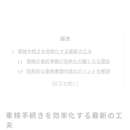
目次
車検手続きを効率化する最新の工夫
車検の事前準備が効率化の鍵となる理由
効率的な車検書類作成のポイントを解説
車検簡素化の流れで迷わず進める方法
予約システム活用で車検をもっとスムーズ
に
受付時間を把握した車検スケジュール管理
車検手続きを効率化する最新の工
術
夫
忙しい平日でも車検がスムーズに進む秘訣