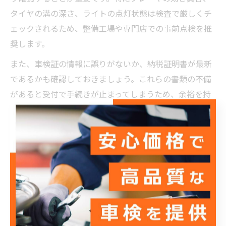
タイヤの溝の深さ、ライトの点灯状態は検査で厳しくチ
ェックされるため、整備工場や専門店での事前点検を推
奨します。
また、車検証の情報に誤りがないか、納税証明書が最新
であるかも確認しておきましょう。これらの書類の不備
があると受付で手続きが止まってしまうため、余裕を持
って準備することが時短につながります。
さらに、川崎陸運局周辺の混雑状況や受付時間を事前に
調べ、混雑ピークを避けるスケジュール調整も失敗を防
ぐポイントです。例えば、平日の午前中や月初を避ける
ことが効果的です。
車検当日の持ち物と手順を分かりやすく紹介
車検当日は必要書類と車両を準備し、受付に向かいま