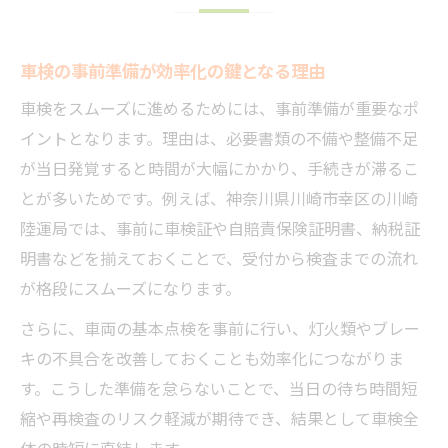
平日でも車検を無理なく進めるコツを紹介
仕事の合間に済ませる車検時短テクニック
車検の事前準備が効率化の鍵となる理由
車検受付時間を活用した効率的な段取り術
車検をスムーズに進めるためには、事前準備が重要なポ
混雑回避で車検をスムーズに終える方法
イントとなります。理由は、必要書類の不備や整備不足
短時間で終えるための車検準備リストの活
が当日発覚すると時間が大幅にかかり、手続きが滞るこ
用
とが多いためです。例えば、神奈川県川崎市幸区の川崎
ユーザー車検で迷わない準備と流れの解説
陸運局では、事前に車検証や自賠責保険証明書、納税証
明書などを揃えておくことで、受付から検査までの流れ
ユーザー車検で必要な準備と流れを徹底解
が格段にスムーズになります。
説
失敗しない車検のための事前確認ポイント
さらに、車両の基本点検を事前に行い、灯火類やブレー
キの不具合を改善しておくことも効率化につながりま
車検当日の持ち物と手順を分かりやすく紹
す。こうした準備を怠らないことで、当日の待ち時間短
介
縮や再検査のリスク軽減が期待でき、結果として車検全
受付時間を意識したユーザー車検の進め方
体の時短に直結します。