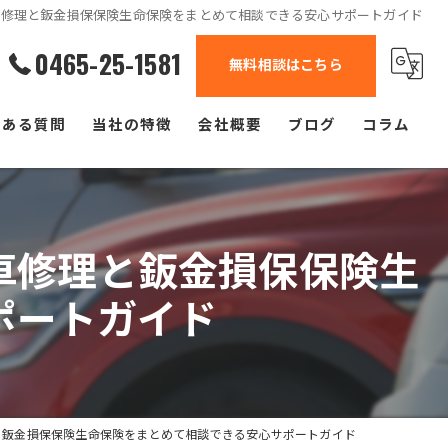
車修理と鈑金損保保険生命保険をまとめて相談できる安心サポートガイド
0465-25-1581
無料相談はこちら
くある質問
当社の特徴
会社概要
ブログ
コラム
自動車
軽自動車
車修理と鈑金損保保険生
中古車
ポートガイド
修理
塗装
と鈑金損保保険生命保険をまとめて相談できる安心サポートガイド