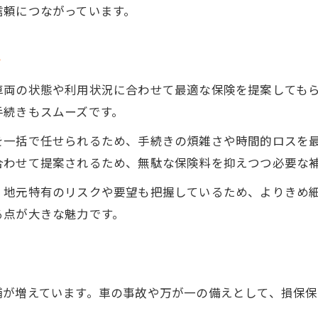
車屋が車検や修理の緊急対応に強い理由
信頼につながっています。
事故や故障時も車屋で全て相談できる安心
損保保険手続きも車屋が代行で負担軽減
き
車屋の迅速なアフターサービスが好評
車両の状態や利用状況に合わせて最適な保険を提案しても
車屋でトラブル時のサポート体制を確認
手続きもスムーズです。
カーライフの安心は車屋で完結できる
を一括で任せられるため、手続きの煩雑さや時間的ロスを
車検から生命保険まで車屋で一括サポート
合わせて提案されるため、無駄な保険料を抑えつつ必要な
車屋ならカーライフ全体の安心を提供可能
、地元特有のリスクや要望も把握しているため、よりきめ
お問い合わせはこちら
お問い合わせはこちら
中古車購入後も車屋でアフターが万全
る点が大きな魅力です。
車屋で損保保険や生命保険の見直しも可能
車屋を活用して快適なカーライフを実現
舗が増えています。車の事故や万が一の備えとして、損保