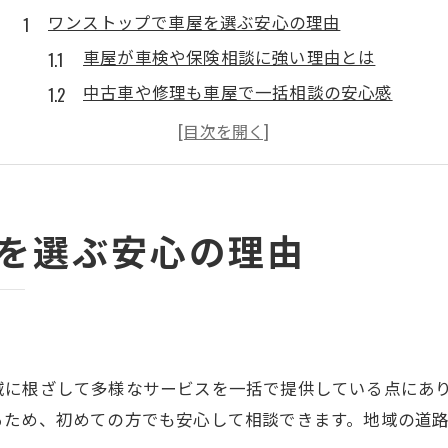
ワンストップで車屋を選ぶ安心の理由
車屋が車検や保険相談に強い理由とは
中古車や修理も車屋で一括相談の安心感
車屋を選ぶと損保保険もスムーズ手続き
生命保険相談まで車屋で完結する魅力
車屋ならではの親身なサポート体制解説
修理や車検も車屋ならスムーズ対応
を選ぶ安心の理由
車屋で車検と修理を同時に依頼できる利点
車屋なら部品交換や鈑金も迅速対応が可能
中古車の点検も車屋がワンストップで実施
修理見積もりも車屋が分かりやすく説明
域に根ざして多様なサービスを一括で提供している点にあ
車屋での車検予約がスムーズな理由を解説
るため、初めての方でも安心して相談できます。地域の道
中古車探しや保険相談も一括が便利