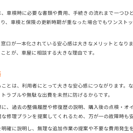
。
車屋なら中古車購入から保険まで総合相談
は、車検時に必要な書類や費用、手続きの流れまで一つひ
中古車選びも車屋でプロが親身に提案
より、車検と保険の更新時期が重なった場合でもワンスト
損保保険や生命保険も車屋で比較検討可能
車屋で中古車と保険プランを同時に確認
、窓口が一本化されている安心感は大きなメリットとなり
車屋に相談すれば保証やアフターも安心
ることが、車屋に相談する大きな理由です。
車屋を通じた鈑金や損保保険のメリット
車屋なら鈑金修理と保険申請も一括対応
感
損保保険活用時は車屋のアドバイスが有効
ることは、利用者にとって大きな安心感につながります。
鈑金修理も車屋に任せて手続きが簡単に
、トラブルや無駄な出費を未然に防げるからです。
車屋の鈑金サポートで仕上がりも安心
際に、過去の整備履歴や修復歴の説明、購入後の点検・オ
損保保険と車屋の連携で費用負担を軽減
適な修理プランを提案してくれるため、万が一の故障時も
トラブル時こそ頼れる車屋のサポート術
を明確に説明し、無理な追加作業の提案や不要な費用発生