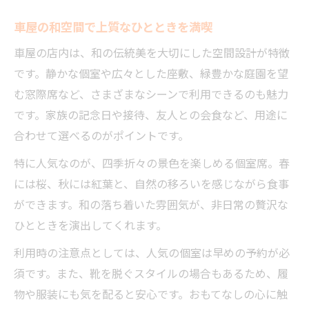
こだわりのメニューで堪能する車屋のランチ
車屋の和空間で上質なひとときを満喫
車屋自慢のこだわりランチメニュー紹介
旬食材を味わう車屋のランチの魅力
車屋の店内は、和の伝統美を大切にした空間設計が特徴
です。静かな個室や広々とした座敷、緑豊かな庭園を望
車屋で楽しむ季節限定ランチの選び方
む窓際席など、さまざまなシーンで利用できるのも魅力
車屋ならではの特製ランチを徹底解説
です。家族の記念日や接待、友人との会食など、用途に
車屋の豊富なランチメニューを味わう極意
合わせて選べるのがポイントです。
神奈川県で見つかる贅沢な車屋時間の楽しみ方
特に人気なのが、四季折々の景色を楽しめる個室席。春
神奈川県で体験する車屋の贅沢な時間
には桜、秋には紅葉と、自然の移ろいを感じながら食事
車屋と共に過ごす至福のひととき探し
ができます。和の落ち着いた雰囲気が、非日常の贅沢な
車屋で叶う神奈川県の上質な時間の楽しみ
ひとときを演出してくれます。
癒しと美食を楽しむ車屋での過ごし方
利用時の注意点としては、人気の個室は早めの予約が必
車屋が提案する贅沢な休日の過ごし方
須です。また、靴を脱ぐスタイルの場合もあるため、履
物や服装にも気を配ると安心です。おもてなしの心に触