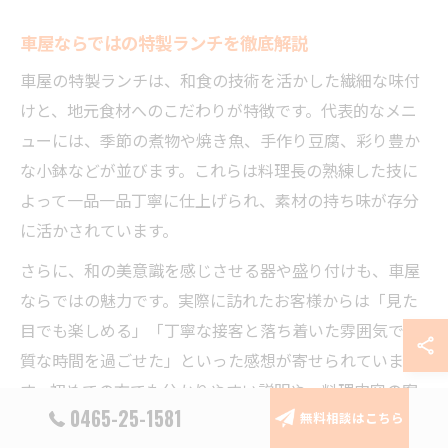
車屋ならではの特製ランチを徹底解説
車屋の特製ランチは、和食の技術を活かした繊細な味付
けと、地元食材へのこだわりが特徴です。代表的なメニ
ューには、季節の煮物や焼き魚、手作り豆腐、彩り豊か
な小鉢などが並びます。これらは料理長の熟練した技に
よって一品一品丁寧に仕上げられ、素材の持ち味が存分
に活かされています。
さらに、和の美意識を感じさせる器や盛り付けも、車屋
ならではの魅力です。実際に訪れたお客様からは「見た
目でも楽しめる」「丁寧な接客と落ち着いた雰囲気で上
質な時間を過ごせた」といった感想が寄せられていま
す。初めての方でも分かりやすい説明や、料理内容の案
0465-25-1581
内があるため安心して利用できます。
無料相談はこちら