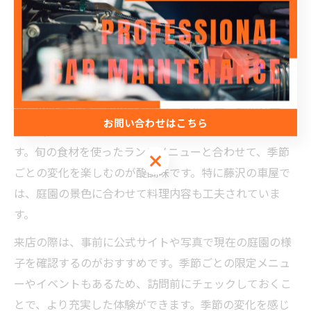
の自然美が感じられるため、訪れるたびに新たな発見が
あります。美しい庭園と和の趣を求める方におすすめの
スポットです。
庭園と車屋で楽しむ季節の移ろい体験
車屋の庭園では、春の桜や新緑、夏の青葉、秋の紅葉、
お問い合わせはこちら
冬の雪景色といった季節の移ろいを五感で感じられま
す。旬の食材を使ったランチメニューと合わせて、季節
お問い合わせはこちら
ごとの変化を楽しむのが醍醐味です。特に藤沢の車屋で
は、庭園の景色に合わせて料理内容も工夫されていま
す。
来店の際は、事前に公式サイトや写真で現在の庭園の様
子を確認するのがおすすめです。季節ごとの限定メニュ
ーやイベントもあるため、訪問前にチェックしておくこ
とで、より充実した体験ができます。季節の変化を感じ