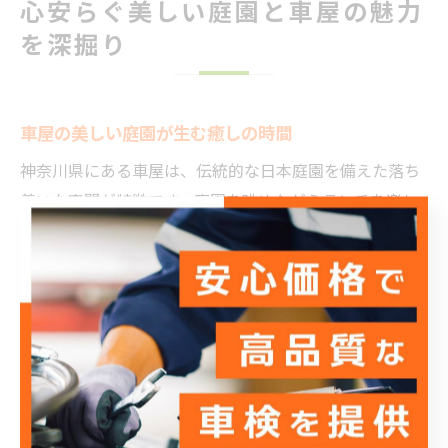
心安らぐ美しい庭園と車屋の魅力
を深掘り
車屋の美しい庭園が生む癒しの時間
神奈川県にある車屋は、伝統的な日本庭園を備えた落ち
着いた空間が特徴です。庭園を眺めながらランチを楽し
むことで、日常の喧騒から離れ、心身ともにリラックス
できる特別な時間を過ごせます。日本料理の繊細な味わ
いと美しい景観が調和し、食事そのものが非日常の体験
となります。
多くの方が「庭園の眺めが最高だった」「静かな時間が
流れて心が癒された」と口コミで評価しており、特に初
めて訪れる方には、その贅沢さが印象的です。四季折々