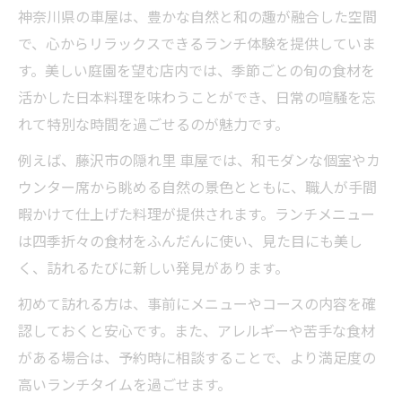
車屋で出会う藤沢らしい旬の日本料理
神奈川県の車屋は、豊かな自然と和の趣が融合した空間
心安らぐ美しい庭園と車屋の魅力を深掘り
で、心からリラックスできるランチ体験を提供していま
す。美しい庭園を望む店内では、季節ごとの旬の食材を
車屋の美しい庭園が生む癒しの時間
活かした日本料理を味わうことができ、日常の喧騒を忘
庭園と車屋で楽しむ季節の移ろい体験
れて特別な時間を過ごせるのが魅力です。
車屋の庭園美とくつろぎ空間の魅力探訪
例えば、藤沢市の隠れ里 車屋では、和モダンな個室やカ
車屋の庭園で過ごす特別なひととき
ウンター席から眺める自然の景色とともに、職人が手間
心癒される車屋の庭園と和の調和を満喫
暇かけて仕上げた料理が提供されます。ランチメニュー
特別な日に選びたい車屋の過ごし方ガイド
は四季折々の食材をふんだんに使い、見た目にも美し
特別な日を彩る車屋での贅沢な過ごし方
く、訪れるたびに新しい発見があります。
記念日や会食に最適な車屋の利用法
初めて訪れる方は、事前にメニューやコースの内容を確
車屋で心に残る特別な日の演出ポイント
認しておくと安心です。また、アレルギーや苦手な食材
車屋の上質なおもてなしで祝う特別な日
がある場合は、予約時に相談することで、より満足度の
車屋ならではの特別な日プランを満喫
高いランチタイムを過ごせます。