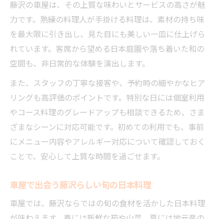
藤沢の車屋は、その上質な味わいとサービスの高さが魅
力です。熟練の料理人が手掛ける料理は、素材の持ち味
を最大限に引き出し、見た目にも美しい一皿に仕上げら
れています。客席から望める日本庭園や落ち着いた和の
空間も、非日常的な体験を演出します。
また、スタッフの丁寧な接客や、予約時の細やかなヒア
リングも高評価のポイントです。特別な日には個室利用
やコース料理のグレードアップも相談できるため、さま
ざまなシーンに対応可能です。初めての利用でも、事前
にメニュー内容やアレルギー対応について確認しておく
ことで、安心して上質な時間を過ごせます。
車屋で出会う藤沢らしい旬の日本料理
車屋では、藤沢ならではの旬の食材を活かした日本料理
が味わえます。春には新鮮な筍や山菜、夏には地元産の