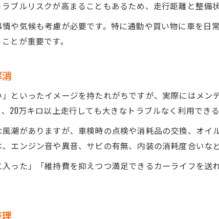
トラブルリスクが高まることもあるため、走行距離と整備
走行距離重視で中古車を選ぶ際の落とし穴
事情や気候も考慮が必要です。特に通勤や買い物に車を日
過走行中古車に多いトラブルと予防方法
うことが重要です。
中古車購入前に点検すべき主なチェック項目
走行距離と中古車のコンディションの関係性
解消
中古車で年式と距離どちらが重要か考察
い」といったイメージを持たれがちですが、実際にはメン
中古車選びで年式と走行距離のバランスとは
、20万キロ以上走行しても大きなトラブルなく利用でき
過走行中古車で重視したい年式のポイント
な風潮がありますが、車検時の点検や消耗品の交換、オイ
年式が新しい中古車と距離少なめ車の違い
は、エンジン音や異音、サビの有無、内装の消耗度合いな
中古車選びで迷う年式と走行距離の優先点
に入った」「維持費を抑えつつ満足できるカーライフを送
中古車の年式と距離どちらを見るべきか解説
安心して乗れる過走行中古車の見極め方法
安心な中古車選びのための整備記録チェック
整理