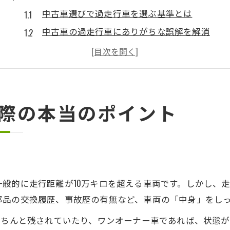
中古車選びで過走行車を選ぶ基準とは
中古車の過走行車にありがちな誤解を解消
神奈川県で中古車を選ぶ時のポイント整理
過走行中古車を買うメリットとリスク解説
中古車の過走行車で後悔しない判断基準
神奈川県で中古車長持ちのコツを解説
際の本当のポイント
中古車を長持ちさせるための日常点検法
神奈川県の環境に適した中古車メンテ術
過走行中古車でも快適に使う維持管理方法
中古車選びで重視すべきメンテナンス履歴
般的に走行距離が10万キロを超える車両です。しかし、
中古車の長寿命化に効くお手入れのポイント
部品の交換履歴、事故歴の有無など、車両の「中身」をし
走行距離が多い車を選ぶときの注意点
きちんと残されていたり、ワンオーナー車であれば、状態
中古車の走行距離が多い車の見極め方