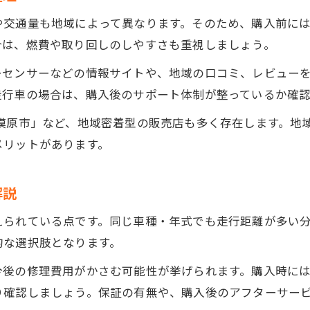
過走行中古車の信頼度を高める確認ポイント
や交通量も地域によって異なります。そのため、購入前に
中古車購入で重要な点検項目の見極め方
合は、燃費や取り回しのしやすさも重視しましょう。
中古車の過走行車で故障しにくい車種の特徴
ーセンサーなどの情報サイトや、地域の口コミ、レビュー
中古車を安全に選ぶための実践的な手順
走行車の場合は、購入後のサポート体制が整っているか確
中古車10万キロ超の利点とリスクを知る
相模原市」など、地域密着型の販売店も多く存在します。地
中古車10万キロ超のメリットを徹底解説
メリットがあります。
10万キロ超中古車のリスクとその対策方法
中古車選びで10万キロ超の価値ある理由
お問い合わせはこちら
お問い合わせはこちら
解説
過走行中古車でも得られるコスパの高さ
えられている点です。同じ車種・年式でも走行距離が多い
10万キロ超の中古車で注意したい部分とは
的な選択肢となります。
今後の修理費用がかさむ可能性が挙げられます。購入時に
り確認しましょう。保証の有無や、購入後のアフターサー