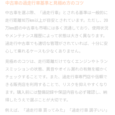
鍵
中古車の過走行車基準と見極め方のコツ
中古車20万km超の使用実例と注意点紹介
中古車を選ぶ際、「過走行車」とされる基準は一般的に
中古車の走行距離による買取価格の違い
走行距離10万km以上が目安とされています。ただし、20
高年式×過走行車に潜む注意点まとめ
万km超の中古車も市場には多く流通しており、使用状況
やメンテナンス履歴によって状態は大きく異なります。
中古車高年式過走行車の特徴と見極め術
過走行中古車でも適切な管理がされていれば、十分に安
高年式過走行中古車で注意すべき部位とは
心して乗れるケースも少なくありません。
中古車の年式と走行距離で変わる寿命目安
見極めのコツは、走行距離だけでなくエンジンやトラン
高年式中古車でも過走行車は慎重に選ぶ
スミッションの状態、異音やオイル漏れの有無を細かく
中古車専門店で高年式過走行車の相談を
チェックすることです。また、過走行車専門店や信頼で
故障を防ぐ中古車の走行距離チェック
きる販売店を利用することで、リスクを抑えやすくなり
中古車の走行距離とメンテナンス履歴の重
ます。購入前には整備記録や保証内容も必ず確認し、納
要性
得したうえで選ぶことが大切です。
中古車購入前に必ず確認したい距離の目安
例えば、「過走行車 買ってみた」「過走行車 調子いい」
中古車エンジン・足回りの劣化サインとは