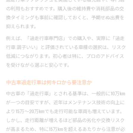
較
の利用もおすすめです。購入後の維持費や消耗部品の交
中古車過走行でも調子いい車の選び方
換タイミングも事前に確認しておくと、予期せぬ出費を
中古車安さに潜む見落としがちな盲点
抑えられます。
例えば、「過走行車専門店」での購入や、実際に「過走
行車 調子いい」と評価されている車種の選択は、リスク
低減につながります。初心者は特に、プロのアドバイス
を受けながら選ぶと安心です。
中古車過走行車は何キロから要注意か
中古車の「過走行車」とされる基準は、一般的に10万km
が一つの目安ですが、近年はメンテナンス技術の向上に
より15万～20万kmでも走行可能な車両も増えています。
しかし、走行距離が増えるほど部品の劣化や交換リスク
が高まるため、特に15万kmを超えるあたりから注意が必