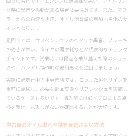
回りの劣化です。エンジンの始動性が悪い、アイドリン
グ時に異音や振動がある場合は要注意です。また、マフ
ラーからの白煙や黒煙、オイル消費量の増加も劣化のサ
インとなります。
足回りでは、サスペンションのヘタリや異音、ブレーキ
の効きが甘い、タイヤの偏摩耗などが代表的なチェック
ポイントです。試乗時には段差を乗り越えた際のショッ
クや、ハンドル操作時の違和感にも注目しましょう。
実際に過走行中古車専門店では、こうした劣化サインを
事前に点検し、必要な部品交換やリフレッシュを実施し
ているケースも多いです。購入前には必ずプロによる点
検を受け、見逃しがないか確認することが大切です。
中古車のオイル漏れや錆を見逃さない方法
中古車の過走行車では、エンジンオイル漏れや下回りの