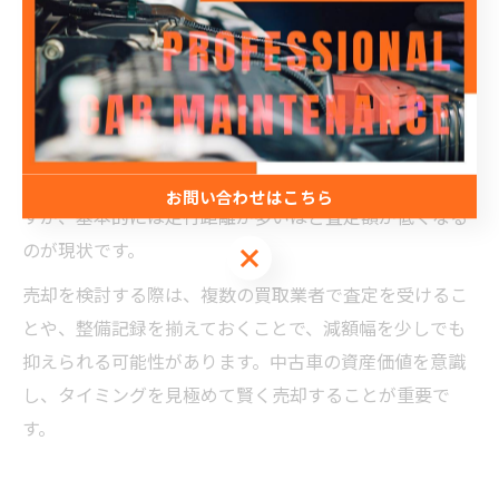
km以上では「過走行車」としてさらに評価が厳しくなり
ます。そのため、同じ車種・年式でも走行距離の違いで
数十万円の価格差が生じることも珍しくありません。
特に高年式過走行車や低年式過走行車は、買い取り市場
での評価が分かれる傾向があります。高年式であれば内
外装や装備が新しい分、一定の価値が残る場合もありま
お問い合わせはこちら
すが、基本的には走行距離が多いほど査定額が低くなる
のが現状です。
お問い合わせはこちら
売却を検討する際は、複数の買取業者で査定を受けるこ
とや、整備記録を揃えておくことで、減額幅を少しでも
抑えられる可能性があります。中古車の資産価値を意識
し、タイミングを見極めて賢く売却することが重要で
す。