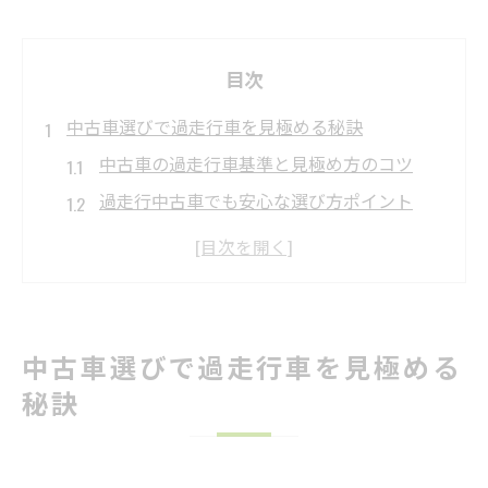
目次
中古車選びで過走行車を見極める秘訣
中古車の過走行車基準と見極め方のコツ
過走行中古車でも安心な選び方ポイント
中古車過走行車は何キロから要注意か
中古車は走行距離以外の判断基準も重要
中古車の整備記録が信頼性を左右する理由
過走行中古車のリスクと実用性を検証
中古車選びで過走行車を見極める
中古車過走行の主なデメリットを徹底解説
秘訣
中古車の故障リスクと維持費負担に備える
中古車過走行は実用性と価格のバランスが