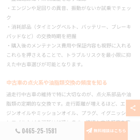
・エンジンや足回りの異音、振動がないか試乗でチェッ
ク
・消耗部品（タイミングベルト、バッテリー、ブレーキ
パッドなど）の交換時期を把握
・購入後のメンテナンス費用や保証内容も視野に入れる
これらを押さえることで、トラブルリスクを最小限に抑
えた中古車選びが可能となります。
中古車の点火系や油脂類交換の頻度を知る
過走行中古車の維持で特に大切なのが、点火系部品や油
脂類の定期的な交換です。走行距離が増えるほど、エン
ジンオイルやミッションオイル、プラグ、イグニッショ
ンコイルなどの消耗は加速します。適切な交換頻度を守
0465-25-1581
無料相談はこちら
ることで、エンジンや駆動系の寿命を大幅に延ばすこと