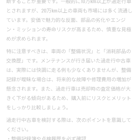
断することが重要です。一般的に10万km以上が過走行車
とされますが、20万km以上の車両も市場には多く流通し
ています。安価で魅力的な反面、部品の劣化やエンジ
ン・ミッションの寿命リスクが高まるため、慎重な見極
めが求められます。
特に注意すべきは、車両の「整備状況」と「消耗部品の
交換歴」です。メンテナンスが行き届いた過走行中古車
は、実際には快調に走る例も少なくありませんが、整備
記録が曖昧な場合は、将来的な故障や修理費用の増加が
懸念されます。また、過走行車は売却時の査定価格が大
きく下がる傾向があるため、購入前にリスクとメリット
をしっかり比較しましょう。
過走行中古車を検討する際は、次のポイントを意識して
ください。
・整備記録簿や点検履歴を必ず確認