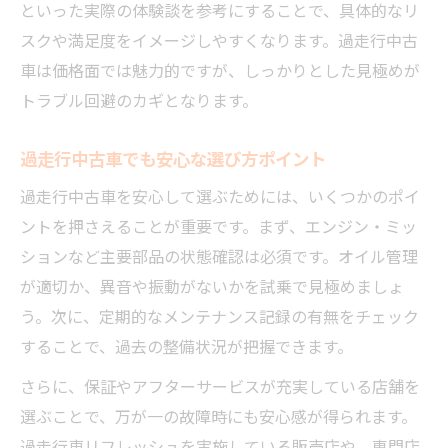
といった実際の体験談を参考にすることで、具体的なリ
中古車のオイル漏れや錆を見逃さない方法
スクや満足度をイメージしやすくなります。過走行中古
中古車過走行の故障リスクを減らすコツ
車は価格面では魅力的ですが、しっかりとした見極めが
長距離走行車を賢く選ぶ判断ポイント
トラブル回避のカギとなります。
中古車長距離走行車の選び方と注意点整理
過走行中古車でも安心な選び方ポイント
中古車の点火系や油脂類交換の頻度を知る
過走行中古車を安心して選ぶためには、いくつかのポイ
中古車過走行でも快調な事例に学ぶポイン
ントを押さえることが重要です。まず、エンジン・ミッ
ト
ションなど主要部品の状態確認は必須です。オイル管理
中古車選びで重視すべきメンテナンス記録
が適切か、異音や振動がないかを試乗で見極めましょ
中古車の走行距離と整備状況の関係を解説
う。次に、定期的なメンテナンス記録の有無をチェック
安価な過走行中古車のメリットと盲点
することで、過去の整備状況が把握できます。
中古車で過走行車を安く買う際の注意事項
さらに、保証やアフターサービスが充実している店舗を
中古車過走行は価格以外のリスクも重視
選ぶことで、万が一の故障時にも安心感が得られます。
中古車のコストメリットと将来の維持費比
過走行車リフレッシュを実施している販売店や、専門店