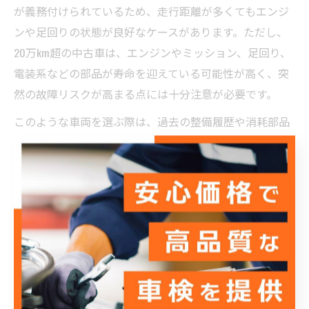
が義務付けられているため、走行距離が多くてもエンジ
ンや足回りの状態が良好なケースがあります。ただし、
20万km超の中古車は、エンジンやミッション、足回り、
電装系などの部品が寿命を迎えている可能性が高く、突
然の故障リスクが高まる点には十分注意が必要です。
このような車両を選ぶ際は、過去の整備履歴や消耗部品
の交換状況を細かく確認し、できれば専門家の診断を受
けることをおすすめします。購入後は、こまめなオイル
交換や点検を心がけ、トラブルの早期発見・予防に努め
ましょう。
中古車の走行距離による買取価格の違い
中古車の買取価格は、走行距離が大きく影響します。一
般的に、10万kmを超えると査定額が大きく下がり、20万