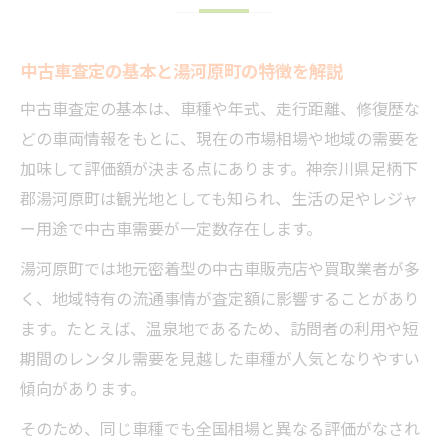
ップ
湯河原で中古車査定前にできる書類準備と
中古車査定の基本と湯河原町の特徴を解説
は
中古車査定の基本は、車種や年式、走行距離、修復歴な
中古車の走行距離とメンテ履歴が査定額に
どの車両情報をもとに、現在の市場相場や地域の需要を
与える影響
加味して評価額が決まる点にあります。神奈川県足柄下
中古車査定時に見落としがちなポイント解
郡湯河原町は観光地としても知られ、生活の足やレジャ
説
ー用途で中古車需要が一定数存在します。
湯河原町で中古車を有利に売るコツ
湯河原町では地元密着型の中古車販売店や買取業者が多
凹みも査定額にどう響くのか実例解説
く、地域特有の流通事情が査定額に影響することがあり
中古車の凹みが査定額に与える具体的な影
ます。たとえば、温泉地であるため、訪問者の利用や短
響
期間のレンタル需要を見越した車種が人気となりやすい
査定前に知っておきたい凹みの修理方法
傾向があります。
湯河原町での中古車査定実例と結果を比較
そのため、同じ車種でも全国相場と異なる評価がなされ