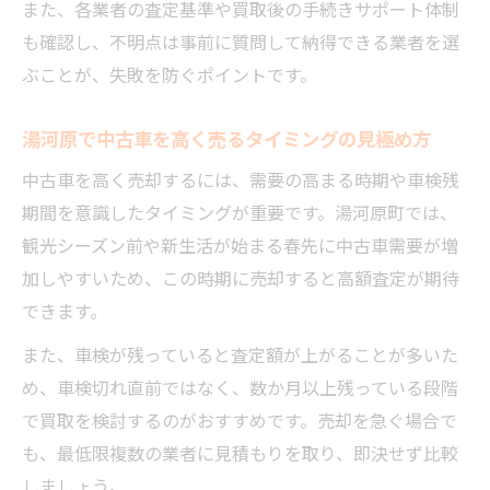
また、各業者の査定基準や買取後の手続きサポート体制
口コミや評判で中古車査定業者を比較
も確認し、不明点は事前に質問して納得できる業者を選
地元湯河原ならではの中古車サービス活用
ぶことが、失敗を防ぐポイントです。
法
中古車査定時に業者へ確認すべきポイント
湯河原で中古車を高く売るタイミングの見極め方
湯河原町で注目される売却時の注意点
中古車を高く売却するには、需要の高まる時期や車検残
中古車売却時に押さえておくべき契約内容
期間を意識したタイミングが重要です。湯河原町では、
トラブルを防ぐ中古車査定後の手続き注意
観光シーズン前や新生活が始まる春先に中古車需要が増
点
加しやすいため、この時期に売却すると高額査定が期待
できます。
湯河原で中古車売却時に必要な書類リスト
中古車査定額の見直しが必要なケースとは
また、車検が残っていると査定額が上がることが多いた
買取業者との交渉で注意すべきポイント
め、車検切れ直前ではなく、数か月以上残っている段階
で買取を検討するのがおすすめです。売却を急ぐ場合で
も、最低限複数の業者に見積もりを取り、即決せず比較
しましょう。