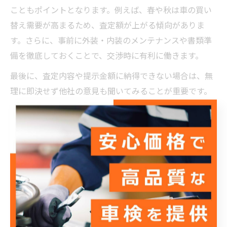
こともポイントとなります。例えば、春や秋は車の買い
替え需要が高まるため、査定額が上がる傾向がありま
す。さらに、事前に外装・内装のメンテナンスや書類準
備を徹底しておくことで、交渉時に有利に働きます。
最後に、査定内容や提示金額に納得できない場合は、無
理に即決せず他社の意見も聞いてみることが重要です。
湯河原町では、相談しやすい雰囲気の業者も多いため、
納得のいく条件で愛車を手放せるよう慎重に進めましょ
う。
凹みも査定額にどう響くのか実例
解説