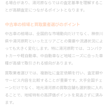
凹みあり中古車を上手く売却するテクニッ
る場合があり、湯河原ならではの査定基準を理解するこ
ク
とが高額査定につながるポイントとなります。
査定士が評価する中古車のポイントとは
中古車の相場と買取業者選びのポイント
高額査定を目指すための準備ポイント
中古車の相場は、全国的な市場動向だけでなく、神奈川
湯河原で中古車査定前にしておくべき準備
県や湯河原町といったエリアごとの需要や流通状況によ
中古車の清掃と簡単メンテナンスの重要性
っても大きく変化します。特に湯河原町では、コンパク
必要書類の確認と事前準備で査定額に差が
トカーや軽自動車、中自動車など地域ニーズに合った車
出る
種が高値で取引される傾向があります。
中古車の売却時期を見極めて高額査定へ
買取業者選びでは、複数社に査定依頼を行い、査定額や
複数業者への中古車査定依頼で条件を比較
サービス内容を比較することが重要です。大手全国チェ
安心して任せたい中古車査定の選び方
ーンだけでなく、地元湯河原の買取店舗も選択肢に入れ
湯河原町で信頼できる中古車業者の特徴
ることで、地域特有の高評価ポイントを見逃さずに済み
中古車査定に強い業者の見分け方と選ぶ基
ます。
準