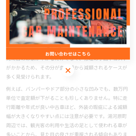
中古車の凹みが査定額に与える具体的な影響
中古車査定において、車体の凹みは査定額に大きく影響
します。特に神奈川県足柄下郡湯河原町のような地域で
は、地元の中古車販売店や買取業者が細かな外装の状態
までチェックする傾向が強いです。凹みがあると、車の
お問い合わせはこちら
見た目の印象が下がるだけでなく、修理の手間やコスト
がかかるため、その分が査定額から減額されるケースが
お問い合わせはこちら
多く見受けられます。
例えば、バンパーやドア部分の小さな凹みでも、数万円
単位で査定額が下がることも珍しくありません。特に走
行距離や年式が良い中古車ほど、外装の瑕疵による減額
幅が大きくなりやすい点には注意が必要です。湯河原町
周辺では、観光客の利用や生活の足として使われる車が
多いことから、見た目の良さが重視される傾向もありま