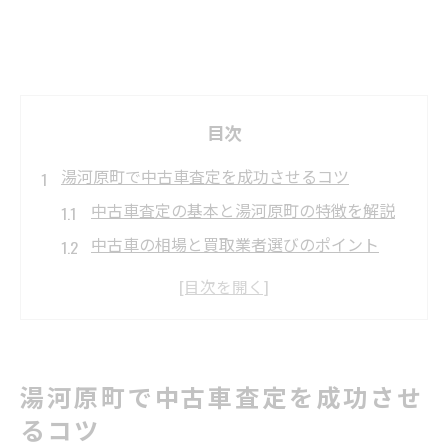
目次
湯河原町で中古車査定を成功させるコツ
中古車査定の基本と湯河原町の特徴を解説
中古車の相場と買取業者選びのポイント
湯河原で中古車を高く売るタイミングの見
極め方
地元密着型中古車サービスの強みと活用法
中古車査定時に重視すべきチェック項目
湯河原町で中古車査定を成功させ
中古車の価値を引き出すテクニック集
るコツ
中古車の外装・内装メンテナンスで査定ア